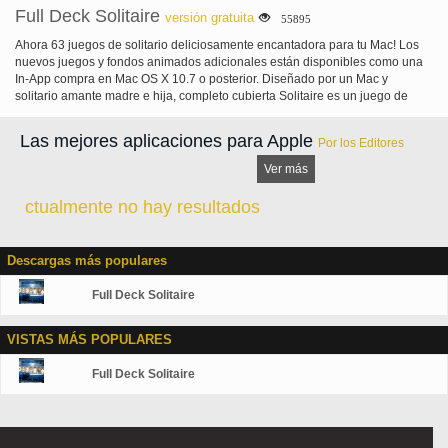
Full Deck Solitaire
versión gratuita
55895
Ahora 63 juegos de solitario deliciosamente encantadora para tu Mac! Los
nuevos juegos y fondos animados adicionales están disponibles como una
In-App compra en Mac OS X 10.7 o posterior. Diseñado por un Mac y
solitario amante madre e hija, completo cubierta Solitaire es un juego de
cartas hermosas con una interfaz de usuario fácil de usar. Sesenta y tres
únicamente diversas variaciones del solitario no visto en muchos otros
Las mejores aplicaciones para Apple
Por los Editores
juegos de mantengan a incluso el gurú más avezado ocupado. Estadísticas
para cada juego que sabes cuántas horas has jugado, juegos que has
Ver más
ganado y su puntuación más alta para ese juego. Un sistema de tres
indirecta nivel excepcionalmente inteligente le permite saber si hay
ctualmente no hay resultados
movimientos para jugar y agitar hasta las tarjetas si no ves todo ese
movimiento evasivo. El juego tiene una opción de un fondo clásico, su
propio papel tapiz o un magnífico video móvil del océano bajo la luna con
Descargas más populares
dos fondos animados más asombrosas incluidos con el paquete de juego
uno. Juegos gratis incluyen Klondike 3 tarjeta, Klondike 1 tarjeta, Vegas
Full Deck Solitaire
solitario, Freecell, ladrones de Egipto, Forty Thieves, rojo y negro, Royal
Parade, demonio, Canfield, Canfield 1 tarjeta gire, doble Canfield, araña 4
traje, Spider 1 traje, araña 2 traje, pirámide, Tri Peaks Solitaire, Golf, Golf
VISTAS MÁS POPULARES
esquina, lagunas, Montana, Beleaguered Castle, Bisley y señora Mop.
Muchos de estos juegos clásicos son únicas a Full Deck Solitaire! Pack
Full Deck Solitaire
juego uno agrega paciencia reloj, reloj de abuelo, reloj alemán, reinas
cautivas, Scorpion, Scorpion 2, avispa, Three Blind Mice, Osmosis, Osmosis
por el libro, Yukon, Ruso Solitaire, solitario chino, australiano paciencia,
fortaleza, pirámide Golf AND Aces Up! Paquete de juego dos añade Miss