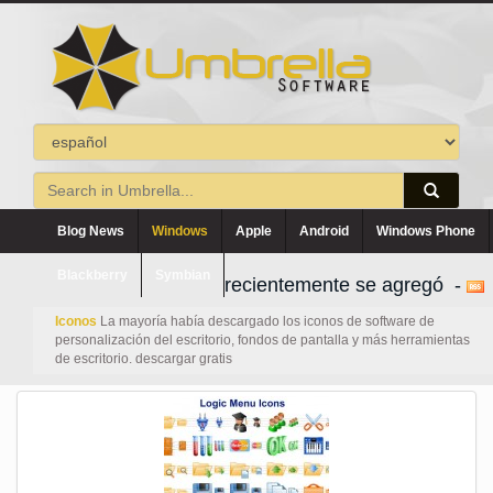
Blog News
Windows
Apple
Android
Windows Phone
Blackberry
Symbian
recientemente se agregó -
Iconos
La mayoría había descargado los iconos de software de
personalización del escritorio, fondos de pantalla y más herramientas
de escritorio. descargar gratis