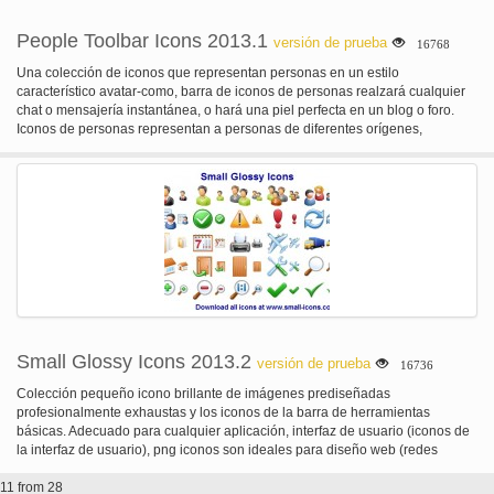
People Toolbar Icons 2013.1
versión de prueba
16768
Una colección de iconos que representan personas en un estilo
característico avatar-como, barra de iconos de personas realzará cualquier
chat o mensajería instantánea, o hará una piel perfecta en un blog o foro.
Iconos de personas representan a personas de diferentes orígenes,
orígenes sociales y raciales. Los desarrolladores de software, bloggers y
propietarios de chats y foros se beneficiarán de usando iconos de personas
ofreciendo a sus usuarios un entorno de comunicación hábil.
Small Glossy Icons 2013.2
versión de prueba
16736
Colección pequeño icono brillante de imágenes prediseñadas
profesionalmente exhaustas y los iconos de la barra de herramientas
básicas. Adecuado para cualquier aplicación, interfaz de usuario (iconos de
la interfaz de usuario), png iconos son ideales para diseño web (redes
sociales y uso empresarial) y en la creación de plantillas. Esta pequeña
11 from 28
colección de icono PNG es la elección perfecta para cualquier diseñador