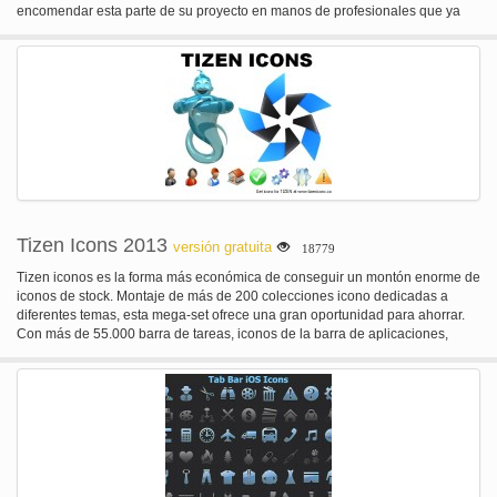
encomendar esta parte de su proyecto en manos de profesionales que ya
han hecho un gran trabajo diseñando los iconos médicos Ruby conjunto!
Cada imagen se suministra en una serie de resoluciones, Estados y
profundidades de color. ¡ Adelante, Échales un vistazo ahora mismo!
Tizen Icons 2013
versión gratuita
18779
Tizen iconos es la forma más económica de conseguir un montón enorme de
iconos de stock. Montaje de más de 200 colecciones icono dedicadas a
diferentes temas, esta mega-set ofrece una gran oportunidad para ahorrar.
Con más de 55.000 barra de tareas, iconos de la barra de aplicaciones,
iconos de menú y barra de herramientas, gráficos para cinta UI y otros
elementos de control este conjunto es perfecto para crear aplicaciones
dirigidas a diferentes plataformas móviles y de escritorio.