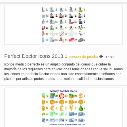
Disponible en una variedad de tamaños, colores y resoluciones, iconos
estándar Admin puede utilizarse en cualquier lugar. Las fuentes disponibles
vector parecer iconos estándar Admin nítidas y claras en las pantallas de
presentación o tamaño póster impresiones.
Perfect Doctor Icons 2013.1
versión de prueba
17747
Iconos médico perfecto es un amplio conjunto de iconos que cubre la
mayoría de los requisitos para aplicaciones relacionadas con la salud. Todos
los iconos en perfecto Doctor iconos han sido especialmente diseñados por
píxeles por artistas profesionales. La excelente calidad de estos iconos
permitirá a los desarrolladores presentar proyectos con un aspecto
profesional. Los iconos están divididos en varias categorías relacionadas
con la medicina que contienen símbolos comúnmente reconocidos.