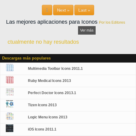
web deseen ahorrar tiempo pero mantener la presentación de interfaz de
usuario de alta calidad. Está disponible en una variedad de formatos y
1
Next »
Last »
resoluciones.
Las mejores aplicaciones para Iconos
Por los Editores
Ver más
ctualmente no hay resultados
Descargas más populares
Multimedia Toolbar Icons 2011.1
Ruby Medical Icons 2013
Perfect Doctor Icons 2013.1
Tizen Icons 2013
Logic Menu Icons 2013
iOS Icons 2011.1