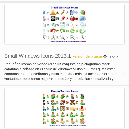
cuidadosamente diseñado en estilo WIndows Vista construir sitios web y
aplicaciones en línea moderna y actualizada, con los más altos estándares
de calidad establecidos por los sistemas modernos de la operación.
Small Windows Icons 2013.1
versión de prueba
17293
Pequeños iconos de Windows es un conjunto de pictogramas stock
coloridos diseñado en el estilo de Windows Vista/7/8. Estos glifos están
cuidadosamente diseñados y brillo con característica incomparable para que
verdaderamente serán mejorar la interfaz y hacerla lucir actualizada y
respetable. Con pequeños iconos de Windows dará hacia fuera con su
interfaz GUI original pero todavía estándar. Los pictogramas se entregan en
miles de millones de profundidades de color y tamaños.