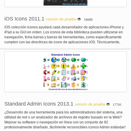
iOS Icons 2011.1
versión de prueba
18089
iOS colección iconos ayudará cada desarrollador de aplicaciones iPhone y
iPad a su GUI en orden. Los iconos de esta biblioteca pueden utilizarse en
navegación, ficha barras y barras de herramientas, como específicamente
cumplen con las directrices de icono de aplicaciones iOS. Técnicamente,
hay iconos 1256 única aplicación creada en emparejar estilo en formatos
PNG y PSD con versiones blancos y negro, en píxeles de tamaño 20 x 20, 30
x 30, 40 x 40 y 60 x 60.
Standard Admin Icons 2013.1
versión de prueba
17791
¿Desarrollo de una herramienta para los administradores del sistema, una
utilidad de red o un analizador de archivos de registro basado en la Web?
Mejorar su software o navegación en línea con un conjunto de 82
profesionalmente diseñado, fácilmente reconocibles iconos Admin estándar!