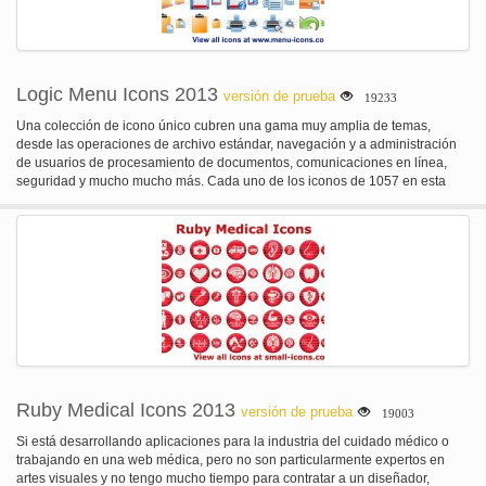
Logic Menu Icons 2013
versión de prueba
19233
Una colección de icono único cubren una gama muy amplia de temas,
desde las operaciones de archivo estándar, navegación y a administración
de usuarios de procesamiento de documentos, comunicaciones en línea,
seguridad y mucho mucho más. Cada uno de los iconos de 1057 en esta
colección está disponible en 4 formatos de archivo populares (PNG, GIF,
BMP, ICO) y resoluciones (48 x 48, 32 x 32, 24 x 24, 20 x 20, 16 x 16). El
conjunto puede utilizarse eficazmente en la interfaz de cualquier aplicación
moderna o servicio en línea.
Ruby Medical Icons 2013
versión de prueba
19003
Si está desarrollando aplicaciones para la industria del cuidado médico o
trabajando en una web médica, pero no son particularmente expertos en
artes visuales y no tengo mucho tiempo para contratar a un diseñador,