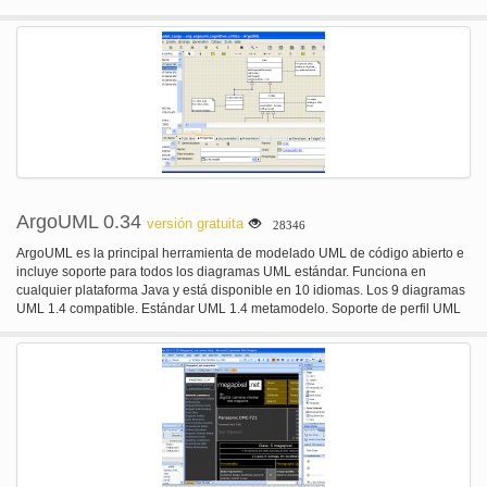
HTML, CSS y código JavaScript Assist; Asistente de implementación;
Depurador integrado; Git integración; Incorporado en la Terminal;
Personalización de IDE.
ArgoUML 0.34
versión gratuita
28346
ArgoUML es la principal herramienta de modelado UML de código abierto e
incluye soporte para todos los diagramas UML estándar. Funciona en
cualquier plataforma Java y está disponible en 10 idiomas. Los 9 diagramas
UML 1.4 compatible. Estándar UML 1.4 metamodelo. Soporte de perfil UML
con perfiles proporcionados. Soporte XMI. Exportación de diagramas como
GIF, PNG, PS, EPS, PGML y SVG. Diagrama avanzada de edición y Zoom.
OCL apoyo. Ingeniería hacia adelante. Ingeniería /Jar/ archivo de clase
importación inversa. Soporte cognitivo. Reflexión en la acción.