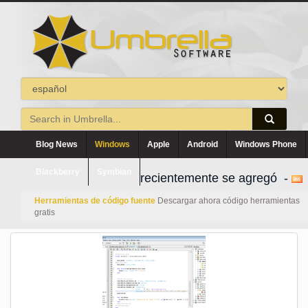
Blog News
Windows
Apple
Android
Windows Phone
Blackberry
Symbian
recientemente se agregó -
Herramientas de código fuente
Descargar ahora código herramientas
gratis