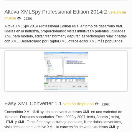
Altova XMLSpy Professional Edition 2014r2
versión de
prueba
22201
Altova XMLSpy 2014 Professional Edition es el entorno de desarrollo XML
líderes en la industria, proporcionando vistas intuitivas y potentes utilidades
XML para modelo, editar, transformar y depurar las tecnologías relacionadas
con XML. Desarrollado por RaptorXML, ofrece editor XML más popular del
mundo y diseñador gráfico del esquema XML, convertidores de archivos,
depuradores, soporte para XSLT, XPath, XQuery, JSON, las principales
bases de datos, integración de Visual Studio o Eclipse y mucho más.
Easy XML Converter 1.1
versión de prueba
22096
Convertidor XML fácil ayuda a convertir archivos XML en una variedad de
formatos. Formatos soportados: Excel 2003 y 2007, texto, Access (.mdb),
HTML y XML. También apoya el trabajo por lotes, filtrar datos convertidos,
vista detallada del archivo XML, la conversión de varios archivos XML y