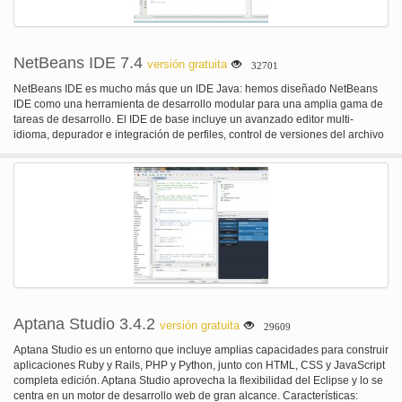
NetBeans IDE 7.4
versión gratuita
32701
NetBeans IDE es mucho más que un IDE Java: hemos diseñado NetBeans
IDE como una herramienta de desarrollo modular para una amplia gama de
tareas de desarrollo. El IDE de base incluye un avanzado editor multi-
idioma, depurador e integración de perfiles, control de versiones del archivo
y funciones de colaboración único desarrollador. IDE-wide QuickSearch
utilizar el Ctrl-i método abreviado para hacer una búsqueda a través de la
IDE, la ayuda contextual establece, y todos los proyectos abiertos. Se
encontrará con el término de búsqueda no sólo en los archivos, los tipos o
símbolos, sino también todo lo relacionados con acciones de menú, opción
paneles y documentación. Instalador personalizado seleccionar la descarga
de NetBeans IDE que proporciona las características que necesita. Puedes
elegir la descarga con todas las características y luego configure la
instalación para que en realidad sólo las características que usted necesita
instalarse; o elige una de las más pequeñas descargas que tiene sólo un
subconjunto de las funciones. Plugin Manager puede siempre utilizar el
administrador de Plugins en el menú Herramientas para añadir, quitar o
Aptana Studio 3.4.2
versión gratuita
29609
actualizar conjuntos de características para el desarrollo de Java SE, Java
EE, Java ME, JavaFX, Ruby, Groovy, PHP, C/C++, UML o SOA, incluyendo
Aptana Studio es un entorno que incluye amplias capacidades para construir
una amplia variedad de otras características de los proveedores de terceros.
aplicaciones Ruby y Rails, PHP y Python, junto con HTML, CSS y JavaScript
completa edición. Aptana Studio aprovecha la flexibilidad del Eclipse y lo se
centra en un motor de desarrollo web de gran alcance. Características: