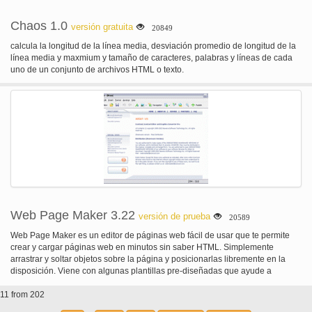
Chaos 1.0
versión gratuita
20849
calcula la longitud de la línea media, desviación promedio de longitud de la
línea media y maxmium y tamaño de caracteres, palabras y líneas de cada
uno de un conjunto de archivos HTML o texto.
Web Page Maker 3.22
versión de prueba
20589
Web Page Maker es un editor de páginas web fácil de usar que te permite
crear y cargar páginas web en minutos sin saber HTML. Simplemente
arrastrar y soltar objetos sobre la página y posicionarlas libremente en la
disposición. Viene con algunas plantillas pre-diseñadas que ayude a
comenzar. También incluye barras de navegación listos para usar que
11 from 202
pueden ser insertados en la página.