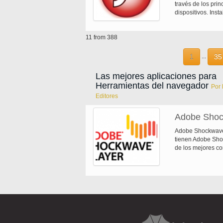
PC profesionales 
través de los pri
remoto y el contr
dispositivos. Ins
Admin hace que se
conectados a Inter
reiniciarlas, Inic
organizaciones e 
Admin Service par
11 from 388
a sus usuarios fi
escritorio remoto,
aplicaciones con 
entre equipos loc
calidad con tecno
1
35
...
estándar AES y RS
de renderizado de 
desenfoque, sombr
Las mejores aplicaciones para
mapa de desplaza
Herramientas del navegador
Por 
medios innovadore
Editores
degradado radial 
JPEG progresivo y
ActiveX para Inter
Adobe Shoc
Adobe Shockwave P
tienen Adobe Shoc
de los mejores co
deslumbrantes ju
interactivos y ap
contenido Web que