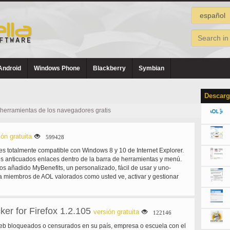
Android
Windows Phone
Blackberry
Symbian
Descarg
herramientas de los navegadores gratis
ión gratuita
599428
s totalmente compatible con Windows 8 y 10 de Internet Explorer.
os anticuados enlaces dentro de la barra de herramientas y menú.
s añadido MyBenefits, un personalizado, fácil de usar y uno-
a miembros de AOL valorados como usted ve, activar y gestionar
 beneficios que están a su disposición como parte de su plan de
. Hemos corregido un problema con correo donde si tienes una
ntrada, buzón realizarían mal.
er for Firefox 1.2.105
versión gratuita
122146
Web bloqueados o censurados en su país, empresa o escuela con el