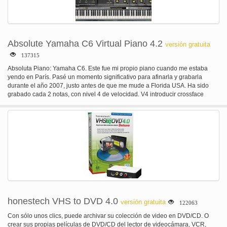
Absolute Yamaha C6 Virtual Piano 4.2
versión gratuita
137315
Absoluta Piano: Yamaha C6. Este fue mi propio piano cuando me estaba
yendo en París. Pasé un momento significativo para afinarla y grabarla
durante el año 2007, justo antes de que me mude a Florida USA. Ha sido
grabado cada 2 notas, con nivel 4 de velocidad. V4 introducir crossface
suave entre cada capa para una mejor transición entre cada capa de
velocidad. Me gusta el campo común de sonido esta entrega piano. Más
exclusivos pianos caros tener un gran sonido, pero muy especial y diferente
de las personas piano utilizan comúnmente. Para mí este sonido es el
sonido real de un piano, el piano, aprendí las características clave del piano
Yamaha C6. Basado en un banco de sonido de alta calidad muy optimizado
y suena fantástico. Creatividad: las características de absoluta Piano un filtro
de sonido escultura diseñado específicamente para eso, es en realidad un 3
bandas poderosas estanterías filtro sintonizado para 'esculpir' la madera
piano. Puede crear tibio o viejo piano, ragtime o sonido clásico fácilmente.
Efectos: en todos los plug-in tiene un conjunto de efectos, pero el Piano
absoluto tiene unos específicos, diseñados solamente para el piano. El
honestech VHS to DVD 4.0
versión gratuita
122063
reverbera es cálido, muy potente y no agregará cualquier llamada
resonancia. El coro grandemente emulará el estilo piano bar, y el impulso de
Con sólo unos clics, puede archivar su colección de video en DVD/CD. O
pico agregará un puñetazo increíble en el ataque al piano, mientras que
crear sus propias películas de DVD/CD del lector de videocámara, VCR,