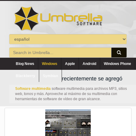
Blog News
Windows
Apple
Android
Windows Phone
Blackberry
Symbian
recientemente se agregó
Software multimedia
software multimedia para archivos MP3, sitios
web, tonos y más. Aproveche al máximo de su multimedia con
herramientas de software de vídeo de gran alcance.