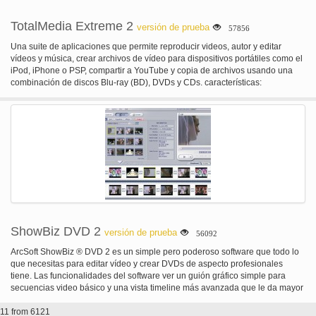
de batería de la entrada de registro & juego MIDI. Secuenciación y
organización. Sintetizador & efecto plugin hosting (VST 32 & 64 bit, formato
TotalMedia Extreme 2
versión de prueba
57856
DX y FL nativo)
Una suite de aplicaciones que permite reproducir videos, autor y editar
vídeos y música, crear archivos de vídeo para dispositivos portátiles como el
iPod, iPhone o PSP, compartir a YouTube y copia de archivos usando una
combinación de discos Blu-ray (BD), DVDs y CDs. características:
Personaliza tu propia suite de aplicaciones totalmente integrado
seleccionando el siguiente conjunto de aplicaciones: * ArcSoft TotalMedia ®
teatro 3 totalmente compatible con películas Blu-ray y reproducción de vídeo
de alta definición, con video funcionalidades avanzadas como Smart Stretch
y mejorar el Auto. También soporta audio del teatro casero de última
generación, para la mejor experiencia audiovisual. * Contenido de alta
definición ArcSoft TotalMedia ® Studio 3 autor con formato BDMV y AVCHD. *
ArcSoft ShowBiz ® 3.5 editar y capturar archivos de vídeo y compartir a
YouTube; proporciona salida de archivos compatibles para dispositivos
portátiles como el iPod, iPhone o PSP. * ArcSoft TotalMedia ® Backup y
registro 2 fácilmente respalda o quema de archivos multimedia y datos en
discos Blu-ray o DVD. * ArcSoft utilidades crear y grabar imágenes de disco,
ShowBiz DVD 2
versión de prueba
56092
borrar discos y etiquetas de disco.
ArcSoft ShowBiz ® DVD 2 es un simple pero poderoso software que todo lo
que necesitas para editar vídeo y crear DVDs de aspecto profesionales
tiene. Las funcionalidades del software ver un guión gráfico simple para
secuencias video básico y una vista timeline más avanzada que le da mayor
control sobre tus clips de película, pistas de audio y efectos de transición.
11 from 6121
Además, el programa incluye un potente foto slideshow mago y un conjunto