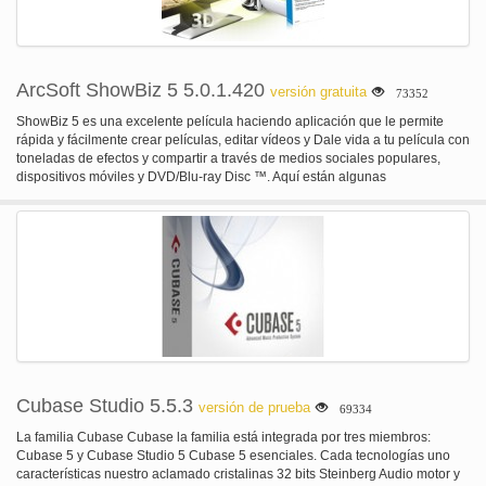
ArcSoft ShowBiz 5 5.0.1.420
versión gratuita
73352
ShowBiz 5 es una excelente película haciendo aplicación que le permite
rápida y fácilmente crear películas, editar vídeos y Dale vida a tu película con
toneladas de efectos y compartir a través de medios sociales populares,
dispositivos móviles y DVD/Blu-ray Disc ™. Aquí están algunas
características de gran alcance: 1. herramientas de edición de vídeo
integradas perfecta cada fotograma de la película. Añadir efectos, textos,
transiciones, títulos o incluso narración para hacer su película una obra
maestra. Ajustar colores cambiando el tono, saturación, brillo y contraste.
Aplique la herramienta anti-sacudiendo para una reproducción más fluida.
Utilice la herramienta Denoise para reducir el nivel de ruido en un vídeo.
Usar Flip & gire a la posición correcta y cultivos & Trim para deshacerse de
las partes no deseadas. 2. Storyboard y modo de línea de tiempo del
espectáculo 5 incluye un guión gráfico y la línea de tiempo modo. Organizar
los clips y fotos, añadir una transición, drop en efectos y música en modo
Storyboard. Estirar la línea de tiempo para agregar efectos y audio en un
punto preciso. Ocultar una pista para centrarse en una capa específica y
Cubase Studio 5.5.3
versión de prueba
69334
silenciar el audio en el modo de línea de tiempo. Miniaturas y pantalla
ajustable permite para una fácil visualización de varias pistas y sus archivos
La familia Cubase Cubase la familia está integrada por tres miembros:
de origen. 3. 3D creación y distribución de crear y editar imágenes 3D
Cubase 5 y Cubase Studio 5 Cubase 5 esenciales. Cada tecnologías uno
capturados en sus formatos 3D cámaras, videocámaras o cámaras web de
características nuestro aclamado cristalinas 32 bits Steinberg Audio motor y