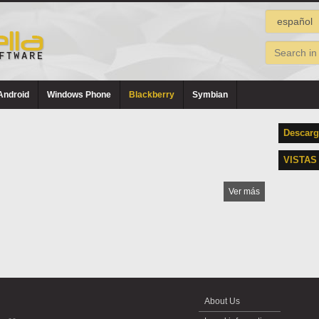
Android
Windows Phone
Blackberry
Symbian
Descarg
VISTAS
Ver más
About Us