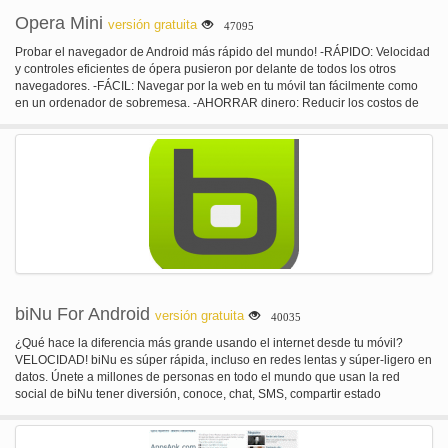
dispositivos Android, UCWEB es la mejor opción. Descarga gratis y prueba
cambiar entre páginas abiertas con pestañas. -Guardar las páginas para leer
Opera Mini
versión gratuita
47095
el mejor navegador de Android ahora.
más tarde, o a veces que no estás conectado a internet. -Obtener música,
películas y mucho más cuando es conveniente para usted con el gestor de
Probar el navegador de Android más rápido del mundo! -RÁPIDO: Velocidad
descargas. Opera Mini es el mejor navegador web para teléfonos hecha por:
y controles eficientes de ópera pusieron por delante de todos los otros
- Samsung - Sony - Gionee
navegadores. -FÁCIL: Navegar por la web en tu móvil tan fácilmente como
en un ordenador de sobremesa. -AHORRAR dinero: Reducir los costos de
datos hasta un 90% con nuestra tecnología única de la compresión. Y es
totalmente gratuito para instalar y utilizar. Otras características: – marcación
muestra todas tus páginas web preferidas de un vistazo. Arrancarlos con un
toque! – Página smart es su propio personal en la web. Le da las
actualizaciones instantáneas de tus redes sociales, junto con las últimas
noticias, entretenimiento y deportes. – Fichas le permiten mantener varias
páginas abiertas y cambiar entre ellos. – Leyendo en Internet es mejor con
tamaños de página, barras de dirección y las barras de herramientas que se
ajustan automáticamente. Descargar Opera Mini para usted hoy! También
revisa Opera Mobile, la experiencia premium en Wi-Fi o banda ancha
inalámbrica.
biNu For Android
versión gratuita
40035
¿Qué hace la diferencia más grande usando el internet desde tu móvil?
VELOCIDAD! biNu es súper rápida, incluso en redes lentas y súper-ligero en
datos. Únete a millones de personas en todo el mundo que usan la red
social de biNu tener diversión, conoce, chat, SMS, compartir estado
actualizaciones, fotos etc. Además de disfrutar de una amplia gama de otros
servicios tales como: - Noticias de todo el mundo, en muchos idiomas -
Worldreader y molinos & Boon a leer libros y cuentos - biNu fútbol soccer live