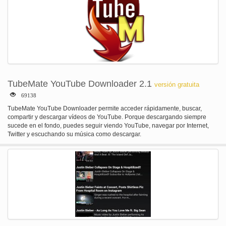
en una pantalla más pequeña. Usted disfrutará de todas tus webs preferidas
en Opera Mobile. Características: - Opera Mobile ofrece una interfaz
completa que le permite navegar por la forma que desee. -Guardar todas tus
cosas en un solo lugar! Usted puede sincronizar marcadores, marcaciones y
más con su computadora u otros dispositivos móviles mediante Opera Link. -
Con soporte para Twitter y Facebook construido en, compartir es un broche
de presión. -De ajuste para el zoom, el tamaño de página y la orientación del
texto, Opera Mobile siempre le proporciona la mejor vista en tus páginas
web favoritas. También revisa Opera Mini, el navegador más rápido en la
tierra. Opera Mini comprime los datos hasta un 90% y es la mejor opción
TubeMate YouTube Downloader 2.1
versión gratuita
para planes de datos más lento o limitado.
69138
TubeMate YouTube Downloader permite acceder rápidamente, buscar,
compartir y descargar vídeos de YouTube. Porque descargando siempre
sucede en el fondo, puedes seguir viendo YouTube, navegar por Internet,
Twitter y escuchando su música como descargar.