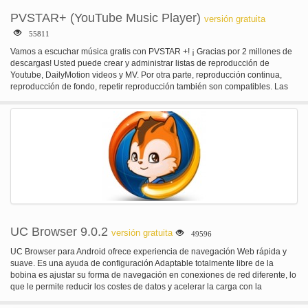
PVSTAR+ (YouTube Music Player)
versión gratuita
55811
Vamos a escuchar música gratis con PVSTAR +! ¡ Gracias por 2 millones de
descargas! Usted puede crear y administrar listas de reproducción de
Youtube, DailyMotion videos y MV. Por otra parte, reproducción continua,
reproducción de fondo, repetir reproducción también son compatibles. Las
principales características son las siguientes. -Reproducción de video
search (YouTube, DailyMotion, NicoVideo) - búsqueda por voz - Youtube
buscar listas de reproducción - canales de Youtube de búsqueda - búsqueda
de categorías - lista de reproducción reproducción - fondo - repetición -
Shuffle reproducción - Mylist (hasta 100) - Wallpaper en milista - Backup
Mylist - editar el título del video y Resumen - temporizador - Popular video
ranking - música - #NowPlaying NowPlaying, reproducción de la línea de
tiempo en función de caché de Twitter - video Tweet - Video - baja calidad
modo (para redes lentas) - máticamente cuando el auricular está
desconectado. -Abrir en PVSTAR al abrir la URL en otros aprox. - importar
listas de reproducción de Youtube o NicoVideo. -Operación fácil de vídeos
relacionados - Widget-- sistema de visión también es compatible con Android
UC Browser 9.0.2
versión gratuita
49596
4/3
UC Browser para Android ofrece experiencia de navegación Web rápida y
suave. Es una ayuda de configuración Adaptable totalmente libre de la
bobina es ajustar su forma de navegación en conexiones de red diferente, lo
que le permite reducir los costes de datos y acelerar la carga con la
compresión de las páginas. Palabras clave: navegador para android, el