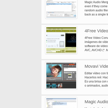
Magic Audio Merge
6 DVD Ripper. 7 
even if they come 
random audio files
back as a single 
really extremely e
4Free Video
4Free Video Conve
imágenes de vídeo
software de video
AVC, AVCHD (*. 
convertir vídeos 
MPEG-4, WMV, Div
definición (HD) d
Movavi Vide
impresionantes ví
Video Converter p
Editar vídeo con f
reproducido en iP
Hacerlos reír. Hac
NDS, Wii, BlackBer
Es una brisa con 
Soporta videos en 
o animados, audio
HD y SD formatos
Process archivos 
y así sucesivamen
de vídeo y audio 
teléfono, reprodu
puede importar ot
clip/fusionar/divi
Magic Audio
en el rodaje y ed
video 3D. Captura