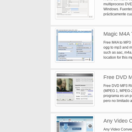
multiproceso DVD
Windows. Fuentes
prácticamente cua
MP4, MKV, AVI o 
quantizer/velocid
codificación de va
Magic M4A 
básica subtítulo 
desentrelazado, c
Free M4A to MP3 C
ogg to mp3 and mo
such as aac, m4a,
location for this 
it out today.
Free DVD M
Free DVD MP3 Ri
(MPEG 1, MPEG-2)
programa es un pr
pero no limitado a
clave lo que limpi
files(*.vob) de p
(MPEG 1, MPEG-2) (
Any Video C
puede afinar la se
bibliotecas actual
Any Video Convert
cualquier protecc