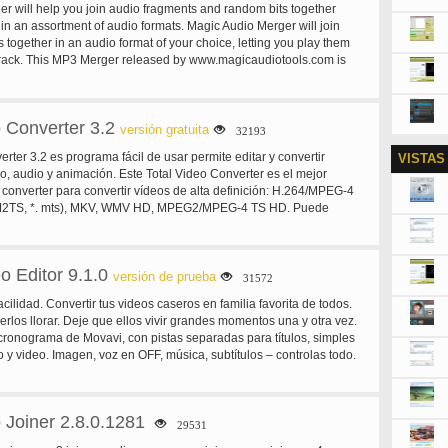
r will help you join audio fragments and random bits together
Soporta 62 idiomas
in an assortment of audio formats. Magic Audio Merger will join
 together in an audio format of your choice, letting you play them
track. This MP3 Merger released by www.magicaudiotools.com is
asy to use.
 Converter 3.2
versión gratuita
32193
rter 3.2 es programa fácil de usar permite editar y convertir
VISTAS
, audio y animación. Este Total Video Converter es el mejor
 converter para convertir vídeos de alta definición: H.264/MPEG-4
M2TS, *. mts), MKV, WMV HD, MPEG2/MPEG-4 TS HD. Puede
de HD a SD, convertir varios formatos de vídeo generales: AVI,
X, h.264/AVC y extraer audio e imágenes de videos. Video de alta
e codificación y descodificación como AVCHD a AVI permite obtener
o Editor 9.1.0
deos de alta definición para los reproductores de vídeo HD. 4Free
versión de prueba
31572
uede convertir cualquier archivo de vídeo/música para ser
acilidad. Convertir tus videos caseros en familia favorita de todos.
ad, iPod, iPhone, Apple TV, Google Android teléfonos, PSP, PS3,
erlos llorar. Deje que ellos vivir grandes momentos una y otra vez.
ry teléfono, iRiver, Creative Zen y otros dispositivos multimedia.
cronograma de Movavi, con pistas separadas para títulos, simples
tiro por iPhone 4/iPhone 4S, teléfonos inteligentes y DVs convertir
 y video. Imagen, voz en OFF, música, subtítulos – controlas todo.
 de vídeo convertir entre formatos de audio: MP3, WMA, WAV, AAC
de vídeo, música y fotos. Movavi Video Editor soporta los formatos
te convertir video para iPod, iPhone, PSP, PS3, Xbox, móvil
más populares. Además, con nuestro software de edición de vídeo,
ctores MP4, teléfonos de Google, Apple iPad, iPad2 editar videos,
ros gráficos en sus videos. Para cualquier persona para empezar
dir archivos, añadir marcas de agua/subtítulos
 Joiner 2.8.0.1281
ición de vídeo en 3D, tenemos buenas noticias – hace de Movavi
29531
 de vídeo desde cámaras DV y sintonizadores de televisión. Salvar