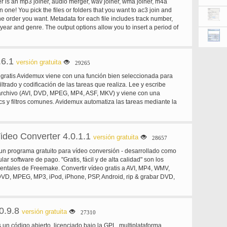
r is an mp3 joiner, audio merger, wav joiner, wma joiner, m4a
HD vídeo de videocámaras para PC. Resucite su vieja película
in one! You pick the files or folders that you want to ac3 join and
s familiares almacenados en cintas VHS con nuestros dispositivos
he order you want. Metadata for each file includes track number,
. Grabación video en vivo. Ampliar tu banda sonora con
m, year and genre. The output options allow you to insert a period of
dio hágalo usted mismo con cualquier tarjeta de sonido de
ach song. You also pick the output format: mp3, wav, wma, ogg,
no, guitarra eléctrica y mucho más. También puede grabar audio
 aplicación de edición de vídeo. Prácticos filtros y efectos
avi le llevará desde indie cineasta al maestro a director – mejorar
.6.1
versión gratuita
29265
 videoclips o dar una nueva perspectiva a una imagen familiar.
 clave de croma-caminando sobre el agua o visitando Baden-Baden
o gratis Avidemux viene con una función bien seleccionada para
 tus películas caseras. Interruptor de la línea de tiempo para el
filtrado y codificación de las tareas que realiza. Lee y escribe
Board y crear hermosas presentaciones que combinan imágenes
archivo (AVI, DVD, MPEG, MP4, ASF, MKV) y viene con una
s tipos de títulos y transiciones. Movavi Video Editor te permite
s y filtros comunes. Avidemux automatiza las tareas mediante la
tos de formatos de vídeo disponibles para salvar a su vídeo. Puede
tos y ponerlos en la cola de trabajos. Características: Edición no
ersonalizar las opciones de formato para obtener resultados
licar filtros y efectos transcodificación en varios formatos de
er dispositivo de reproducción o utilice los ajustes
 audio streams subtítulo proyecto sistema poderoso script
de Ready-Made para guardar tus vídeos para cualquier jugador de
deo Converter 4.0.1.1
esador gráfico o interfaces de línea de comandos codificadores
versión gratuita
28657
ación populares. Exportar videos a su dispositivo móvil para que
 AVC, XviD, MPEG-4 ASP, MPEG-2 Video, vídeo MPEG-1, DV,...
n programa gratuito para vídeo conversión - desarrollado como
odas tus películas favoritas en el camino.
audio: AC-3, AAC, MP3, MP2, Vorbis, PCM,... Contenedor: AVI,
ular software de pago. "Gratis, fácil y de alta calidad" son los
, MKV, FLV, OGM...
entales de Freemake. Convertir vídeo gratis a AVI, MP4, WMV,
VD, MPEG, MP3, iPod, iPhone, PSP, Android, rip & grabar DVD,
n línea directamente desde 40 + sitios, grabar Blu-ray y subir a
ro free video converter!
0.9.8
versión gratuita
27310
un código abierto, licenciado bajo la GPL, multiplataforma,