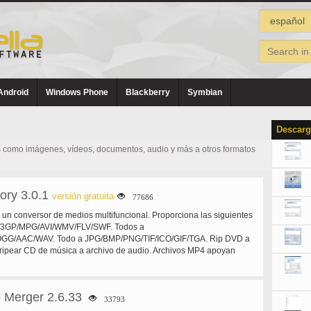
Android
Windows Phone
Blackberry
Symbian
Descarg
s como imágenes, vídeos, documentos, audio y más a otros formatos
ory 3.0.1
versión gratuita
77686
 un conversor de medios multifuncional. Proporciona las siguientes
4/3GP/MPG/AVI/WMV/FLV/SWF. Todos a
G/AAC/WAV. Todo a JPG/BMP/PNG/TIF/ICO/GIF/TGA. Rip DVD a
 ripear CD de música a archivo de audio. Archivos MP4 apoyan
Phone/PSP/BlackBerry. Soporta RMVB, filigrana, AV Mux. Formato
fábrica: 1 apoyo convertir todos los popular video, audio, imagen
 2 Reparación había dañado archivo de vídeo y audio. 3 Tamaño
 Merger 2.6.33
media de reducción. Soporte para el iphone 4, los formatos de
33793
a ipod. Conversión de imagen 5 soporta Zoom, rotar/Flip, etiquetas.