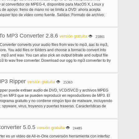
 al convertidor de MPEG-4, disponible para MacOS X, Linux y
 de apoyo: freno de mano no se limita a DVD: ahora acepta
lquier tipo de vídeo como fuente. Salidas: Formato de archivo:
OGM Video: MPEG-4 o H.264 (1 o 2 pases o codificación
ad constante) Audio: AAC, MP3, Vorbis o AC-3 passthrough (soporta
rias pistas de audio) Misc características: Capítulo selección
To MP3 Converter 2.8.6
apoyo (quemado en el cuadro) bitrate integrado calculadora imagen
versión gratuita
25861
ultivo y escalando la codificación en escala de grises
onverter converts your audio files from wav to mp3, aac to mp3,
re. You add files or folders and choose a format to convert into
 mp3 and wav. You can also pick an output bitrate and output file
mp3 to wav free converter. Download our ogg to mp3 converter to try
P3 Ripper
versión gratuita
25363
pper puede extraer audio de DVD, VCD/SVCD y archivos MPEG
 en MP3 que se pueden reproducir en reproductores de MP3. El
ograma gratuito y no contiene ningún tipo de malware, incluyendo
: spyware, virus, troyanos y puertas traseras. Características de
a y gratis, sin spyware ni adware. Es estable y rápido. Soporta
elícula de DVD, VCD/SVCD película files(*.dat) y archivos MPEG
*.mpeg, * .mpg). Al elegir el inicio y el punto final visualmente,
onverter 5.0.5
lección del archivo de fuente de vídeo para extraer a MP3. Utiliza
versión gratuita
24485
izadas y de alta calidad para codificar MP3. No se ve afectado por
er es un video de All-in-One conversión herramienta con interfaz
ión de copia de DVD. El proceso de instalación y desinstalación es