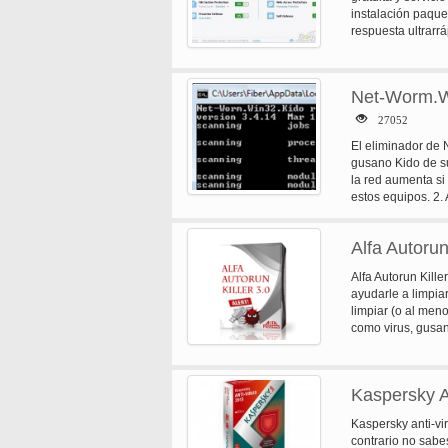
completo automáti
instalación paque
diarias protegen 
respuesta ultrarrá
desconocido para 
virus local Thai i
motor inteligente
Net-Worm.W
amenazas de 99% 
los 10 software p
27052
El eliminador de
gusano Kido de su
la red aumenta si
estos equipos. 2. 
informa del ataqu
acceso empresas d
Alfa Autorun
esafe, drweb, eset
Kaspersky antivir
Alfa Autorun Kille
equipo infectado 
ayudarle a limpia
terminación anorm
limpiar (o al men
activación con err
como virus, gusan
puede resolverse. 
extraíble para a
Autorun · Centro 
de servicios · Ge
Kaspersky A
Kaspersky anti-vir
contrario no sabe