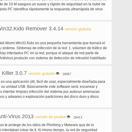
co analiza permitir analizar cuando quieras. Actualizaciones
te de 10 M asegura un suave y rápido de seguridad en la nube de
todos los nuevos tipos de virus, malware y spyware.
pida PC identifica rápidamente la respuesta ultrarrápida de virus
el último virus Local apoyo Inglés de apoyo y base de datos de
ndependiente detecta virus local precisamente múltiples Antivirus
 auto elegir diferentes motores precisamente detecta y elimina
in32.Kido Remover 3.4.14
versión gratuita
compatibilidad Baidu Antivirus es compatible con la seguridad de
erfectamente
 Net-Worm.Win32.Kido es una pequeña herramienta que borrará el
 sistema. Síntomas de infección de la red: 1. volumen de tráfico de
 hay infectados PC en la red, porque el ataque de red parte de
Antivirus producto con sistema de detección de intrusión habilitado
e Intrusion.Win.NETAPI.buffer-overflow.exploit 3. Es imposible
e sitios Web de la mayoría de antivirus, por ejemplo avira, avast,
 Killer 3.0.7
, nod32, f-secure, panda, kaspersky, etc.. 4. Un intento de activar
versión gratuita
26967
us o Kaspersky Internet Security con un código de activación en un
r es una aplicación útil, fácil de usar, especialmente diseñada para
con el gusano de red Net-Worm.Win32.Kido puede resultar en la
r su unidad USB. Básicamente este software será: escanear y
al y la salida de uno de los siguientes errores: * procedimiento de
os intentar limpiar) infección del sistema por autorun amenazas
or del sistema 2. * Error de activación: nombre del servidor no
os y adwares o exploración particiones del disco duro y disco
* Error de activación. No se puede conectar al servidor.
utorun amenazas y neutralizarlo. CARACTERÍSTICAS: · Busque
de protección · Búsqueda & destruir · Process Manager · Gerente
stor de arranque
nti-Virus 2013
versión de prueba
26413
us te protege de los sitios de Phishing y Malware que de lo
s intentaban robar de ti. Al mismo tiempo, la red de seguridad