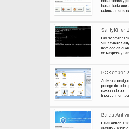
herramientas y p
presentación de i
herramienta que e
auditoría de soft
potencialmente no
solución de virus
la página de inic
eliminación. Se p
SalityKiller 
Las recomendacion
Virus.Win32.Salit
instalado en el or
de Kaspersky Lab 
Kaspersky Lab tam
ordenador infectad
detección y desinf
PCKeeper 2
Virus.Win32.Sality
Antivirus consigue
protege de todo t
navegando por la r
línea de informac
Microsoft Securit
antivirus nativa 
según la prueba p
Baidu Antiv
PCKeeper se integ
herramienta de pr
Baidu Antivirus 2
protección en tie
gratuita y servic