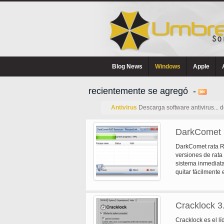
Blog News
Windows
Apple
recientemente se agregó -
Antivirus
Descarga software antivirus... 
DarkComet 
DarkComet rata R
versiones de rata
sistema inmediat
quitar fácilmente 
Cracklock 3
Cracklock es el lí