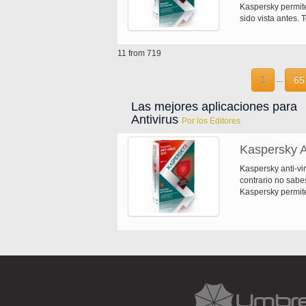
Kaspersky permit
sido vista antes.
nuestros conocimi
troyanos, gusanos
11 from 719
tráfico protege 
y cierra las vulne
malware / sitios 
1
65
...
seguridad Kaspers
actualizaciones gr
Las mejores aplicaciones para
prueba de 30 días
Antivirus
Por los Editores
Kaspersky A
Kaspersky anti-vir
contrario no sabe
Kaspersky permit
sido vista antes.
nuestros conocimi
troyanos, gusanos
tráfico protege 
y cierra las vulne
malware / sitios 
seguridad Kaspers
actualizaciones gr
prueba de 30 días