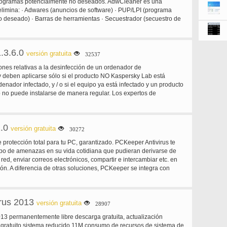
rogramas potencialmente no deseados. AdwCleaner es una
nformes, control de aplicaciones, control de acceso de red,
limina: · Adwares (anuncios de software) · PUP/LPI (programa
ware completo, todo por menos costo que usted paga por el basic
 deseado) · Barras de herramientas · Secuestrador (secuestro de
 de alto precio competidores.
io del navegador) trabaja con un método de búsqueda y
uede desinstalar fácilmente utilizando el modo de "Desinstalar".
1.3.6.0
versión gratuita
32537
es relativas a la desinfección de un ordenador de
y deben aplicarse sólo si el producto NO Kaspersky Lab está
denador infectado, y / o si el equipo ya está infectado y un producto
no puede instalarse de manera regular. Los expertos de
bién recomiendan utilizar disco de rescate para desinfectar el
o. La herramienta SalityKiller.exe en este artículo permite la
ección sólo la siguiente Sality modificación Virus.Win32.Sality.aa,
.0
.ag.
versión gratuita
30272
 protección total para tu PC, garantizado. PCKeeper Antivirus te
ipo de amenazas en su vida cotidiana que pudieran derivarse de
ed, enviar correos electrónicos, compartir e intercambiar etc. en
ión. A diferencia de otras soluciones, PCKeeper se integra con
y Center que lo convierte en una herramienta de protección
de Microsoft. PCKeeper pertenece a los top 10 antivirus del mundo
roactiva y reactiva de VB100! A diferencia de otras soluciones,
irus 2013
ra con Microsoft Security Center que lo convierte en una
versión gratuita
28907
otección antivirus nativa de Microsoft. Con PCKeeper Antivirus:
013 permanentemente libre descarga gratuita, actualización
mpo real impide descargar y compartir virus. Programar el sistema
io gratuito sistema reducido 11M consumo de recursos de sistema de