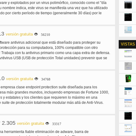
re y explotados por un virus polimórfico, conocido como el "día
u nombre indica, este virus se manifiesta una vez que ha utilizado
ado por cierto período de tiempo (generalmente 30 días) por le
! Cracklock cura los programas infectados mediante el empleo de
ta que tienen otros proveedores de antivirus como McAfee, Norton,
te y F-Proot pero al amo. Cracklock se puede utilizar para
13
s. Por ejemplo, muchos desarrolladores lo utilizaron en el pasado
versión gratuita
56210
ftware para compatibilidad. Más recientemente, hemos trabajado
ware antivirus adicional que está diseñado para proteger su
VISTAS
klock y estamos orgullosos de anunciar que Cracklock ahora
 protección para su computadora, 100% compatible con otro
u software contra el fallo de Y10K (aka "bug del año 10000"),
s! Trabaja con tu antivirus primario como una capa extra de defensa.
 desarrolladores para asegurarse de que este error siempre
Antivirus USB (USB de protección Total unidades) prevenir que se
 siendo un problema del pasado.
 de USB stick unidades. 3) Mejor para uso sin conexión (sin
alizar muy a menudo) diseñado para ser utilizado con equipos
 o no conectados a internet. SmadAV no necesita ser actualizada
.0
 otros antivirus. (Actualiza regularmente una vez al mes). 4)
versión gratuita
34768
mientas para limpiar el virus SmadAV no sólo elimina el virus pero
a empresa clase endpoint protection suite diseñada para los
ucionar problemas de registro en la máquina infectada.
esa más grandes mundos, incluyendo empresas de Fortune 1000,
s y estatales y los clientes que requieren lo máximo en una
 suite de protección totalmente modular más allá de Anti-Virus.
ar Security Suite es una versión gratuita que ofrece potente
ue ofrece características incluyendo antivirus, protección contra
 de contenidos web personalizable, IPS, IPSec y SSL VPN,
 2.305
 a amenazas globales FortiGuard 24 x 7 y más. Póngase en
versión gratuita
33317
AR o socio para obtener Forticlient Premium que ofrece protección
 herramienta fiable eliminación de adware, barra de
dministración centralizada, 24 x 7 teléfono soporte, registro y