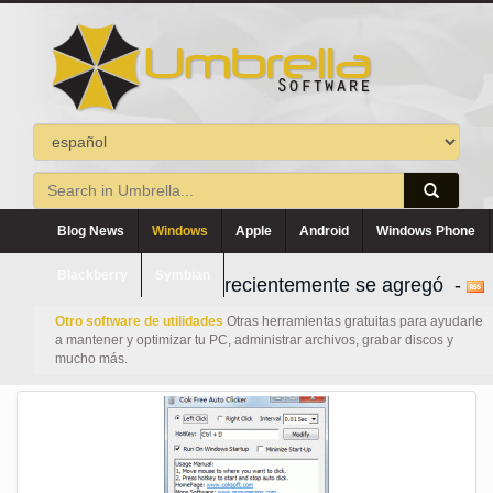
Blog News
Windows
Apple
Android
Windows Phone
Blackberry
Symbian
recientemente se agregó -
Otro software de utilidades
Otras herramientas gratuitas para ayudarle
a mantener y optimizar tu PC, administrar archivos, grabar discos y
mucho más.