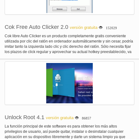
Cok Free Auto Clicker 2.0
versión gratuita
152029
Cok libre Auto Clicker es un producto completamente gratis conveniente
utilizada por clic del ratón en ordenador automáticamente y sin cesar, podría
imitar tanto la izquierda lado clic y clic derecho del ratón. Sólo necesita fijar
los plazos de click regular y aprovechar su actual hotkey preestablecido, va
a hacer clic en sin demora y con regularidad y planea hacer una pausa en
este procedimiento cuando finalmente pulsa la tecla de acceso rápido otra
vez.
Unlock Root 4.1
versión gratuita
86857
La función principal de este software es para obtener los más altos
privilegios de usuario, así puede quitar, instalar o desinstalar cualquier
aplicación en su dispositivo libremente y darte un sistema limpio ya que