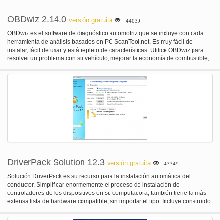
OBDwiz 2.14.0
versión gratuita
44030
OBDwiz es el software de diagnóstico automotriz que se incluye con cada
herramienta de análisis basados en PC ScanTool.net. Es muy fácil de
instalar, fácil de usar y está repleto de características. Utilice OBDwiz para
resolver un problema con su vehículo, mejorar la economía de combustible,
la luz 'Check Engine' clara y verificar la preparación de las emisiones. Es
respetuoso con pantalla táctil y puede incluso ser utilizado como un
escritorio digital.
DriverPack Solution 12.3
versión gratuita
43349
Solución DriverPack es su recurso para la instalación automática del
conductor. Simplificar enormemente el proceso de instalación de
controladores de los dispositivos en su computadora, también tiene la más
extensa lista de hardware compatible, sin importar el tipo. Incluye construido
en controlador de base de datos, así que no ni siquiera necesitas estar
conectado a Internet para utilizar el software. Soporta tanto 32 bit y 64 bit