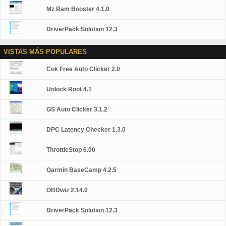
Mz Ram Booster 4.1.0
DriverPack Solution 12.3
VISTAS MÁS POPULARES
Cok Free Auto Clicker 2.0
Unlock Root 4.1
GS Auto Clicker 3.1.2
DPC Latency Checker 1.3.0
ThrottleStop 6.00
Garmin BaseCamp 4.2.5
OBDwiz 2.14.0
DriverPack Solution 12.3