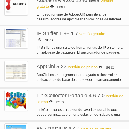
Adobe AIR 4.0.0.1240 Beta
versión
gratuita
14911
El nuevo runtime de Adobe AIR permite a los
desarrolladores de Ajax crear aplicaciones de Internet
enriquecidas (RIA) que desplegar…
IP Sniffer 1.98.1.7
versión gratuita
20883
IP Sniffer es una suite de herramientas de IP en torno a
un sabueso de paquetes. El succionador de paquete…
AppGini 5.22
versión de prueba
19112
AppGini es un programa que te ayuda a desarrollar
aplicaciones de base de datos web instantáneamente.
No necesitas tener ningún…
LinkCollector Portable 4.6.7.0
versión de
prueba
17362
LinkCollector es un gestor de favoritos portable que
puede ser instalado en una estación de trabajo o una
unidad USB.…
BlissRADIUS 3.4.4