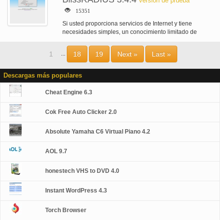
versión de prueba
15351
Si usted proporciona servicios de Internet y tiene
necesidades simples, un conocimiento limitado de
computadoras o dinero limitado, quizás usted…
1
18
19
Next »
Last »
...
Descargas más populares
Cheat Engine 6.3
Cok Free Auto Clicker 2.0
Absolute Yamaha C6 Virtual Piano 4.2
AOL 9.7
honestech VHS to DVD 4.0
Instant WordPress 4.3
Torch Browser