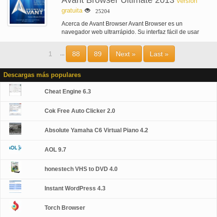
Avant Browser Ultimate 2013
versión
gratuita
25204
Acerca de Avant Browser Avant Browser es un
navegador web ultrarrápido. Su interfaz fácil de usar
trae un nuevo nivel…
1
88
89
Next »
Last »
...
Descargas más populares
Cheat Engine 6.3
Cok Free Auto Clicker 2.0
Absolute Yamaha C6 Virtual Piano 4.2
AOL 9.7
honestech VHS to DVD 4.0
Instant WordPress 4.3
Torch Browser