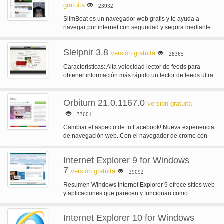
gratuita
23932
SlimBoat es un navegador web gratis y te ayuda a
navegar por internet con seguridad y segura mediante
la incorporación…
Sleipnir 3.8
versión gratuita
28365
Características: Alta velocidad lector de feeds para
obtener información más rápido un lector de feeds ultra
alta velocidad se ha…
Orbitum 21.0.1167.0
versión gratuita
33601
Cambiar el aspecto de tu Facebook! Nueva experiencia
de navegación web. Con el navegador de cromo con
las páginas web…
Internet Explorer 9 for Windows
7
versión gratuita
29092
Resumen Windows Internet Explorer 9 ofrece sitios web
y aplicaciones que parecen y funcionan como
aplicaciones nativas de la PC…
Internet Explorer 10 for Windows