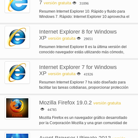
7
versión gratuita
31096
Resumen Internet Explorer 10. Rápido y fluido para
Windows 7. Rápido: Internet Explorer 10 aprovecha el
poder sin explotar del…
Internet Explorer 8 for Windows
XP
versión gratuita
29051
Resumen Internet Explorer 8 es la última versión del
conocido navegador estás utilizando más cómodo,
ayudándole a todo lo que…
Internet Explorer 7 for Windows
XP
versión gratuita
41926
Resumen Internet Explorer 7 ha sido diseñado para
facilitar las tareas cotidianas, proporcionar protección
de seguridad dinámica y mejorar la…
Mozilla Firefox 19.0.2
versión gratuita
44785
Mozilla Firefox es un navegador gráfico desarrollado
por la Corporación Mozilla y una gran comunidad de
colaboradores externos. Mozilla Fire…