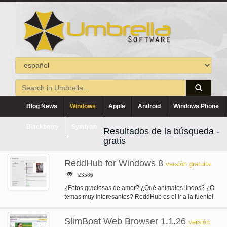
Blog News
Windows
Apple
Android
Windows Phone
Blackberry
Symbian
Resultados de la búsqueda -
gratis
ReddHub for Windows 8
versión gratuita
23586
¿Fotos graciosas de amor? ¿Qué animales lindos? ¿O
temas muy interesantes? ReddHub es el ir a la fuente!
ReddHub es…
SlimBoat Web Browser 1.1.26
versión